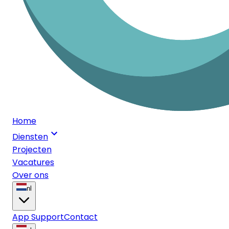
Home
Diensten
Projecten
Vacatures
Over ons
nl
App Support
Contact