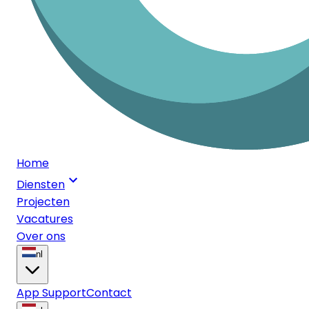
Home
Diensten
Projecten
Vacatures
Over ons
nl
App Support
Contact