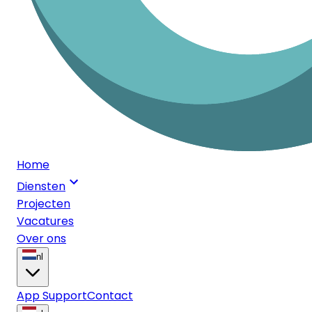
Home
Diensten
Projecten
Vacatures
Over ons
nl
App Support
Contact