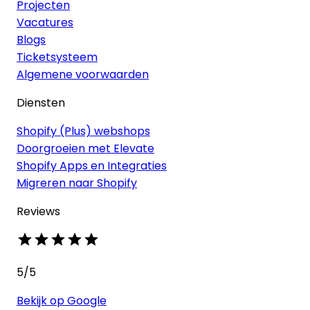
Projecten
Vacatures
Blogs
Ticketsysteem
Algemene voorwaarden
Diensten
Shopify (Plus) webshops
Doorgroeien met Elevate
Shopify Apps en Integraties
Migreren naar Shopify
Reviews
5
/5
Bekijk op Google