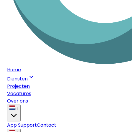
Home
Diensten
Projecten
Vacatures
Over ons
nl
App Support
Contact