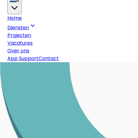
nl
Home
Diensten
Projecten
Vacatures
Over ons
App Support
Contact